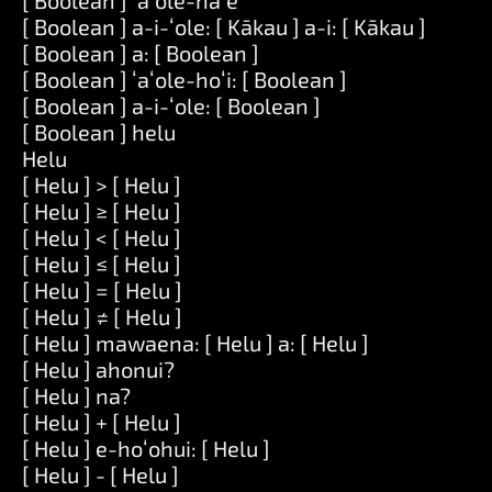
[ Boolean ] ʻaʻole-naʻe
[ Boolean ] a-i-ʻole: [ Kākau ] a-i: [ Kākau ]
[ Boolean ] a: [ Boolean ]
[ Boolean ] ʻaʻole-hoʻi: [ Boolean ]
[ Boolean ] a-i-ʻole: [ Boolean ]
[ Boolean ] helu
Helu
[ Helu ] > [ Helu ]
[ Helu ] ≥ [ Helu ]
[ Helu ] < [ Helu ]
[ Helu ] ≤ [ Helu ]
[ Helu ] = [ Helu ]
[ Helu ] ≠ [ Helu ]
[ Helu ] mawaena: [ Helu ] a: [ Helu ]
[ Helu ] ahonui?
[ Helu ] na?
[ Helu ] + [ Helu ]
[ Helu ] e-hoʻohui: [ Helu ]
[ Helu ] - [ Helu ]