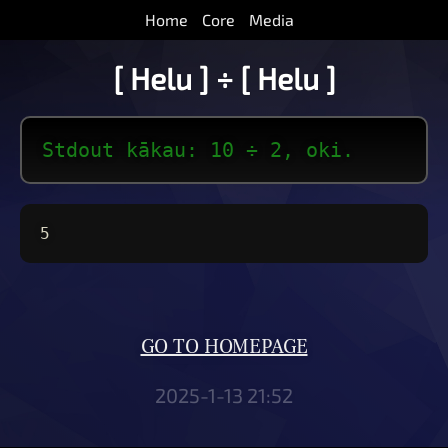
Home
Core
Media
[ Helu ] ÷ [ Helu ]
Stdout kākau: 10 ÷ 2, oki.
5
GO TO HOMEPAGE
2025-1-13 21:52