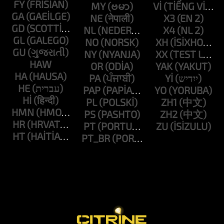
FY
MY
VI
GA
NE
X3
GD
NL
X4
GL
NO
XH
GU
NY
XX
HAW
OR
YAK
HA
PA
YI
HE
PAP
YO
HI
PL
ZH1
HMN
PS
ZH2
HR
PT
ZU
HT
PT_BR