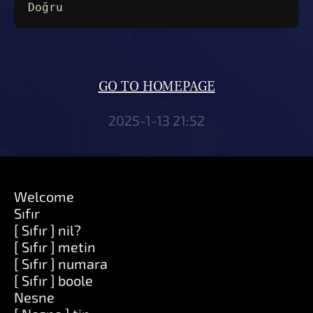
Doğru
GO TO HOMEPAGE
2025-1-13 21:52
Welcome
Sıfır
[ Sıfır ] nil?
[ Sıfır ] metin
[ Sıfır ] numara
[ Sıfır ] boole
Nesne