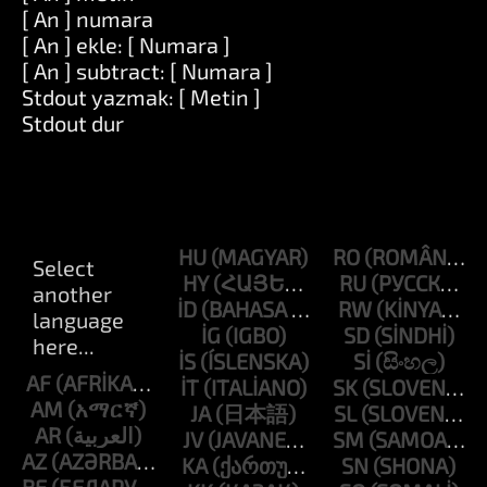
[ An ] numara
[ An ] ekle: [ Numara ]
[ An ] subtract: [ Numara ]
Stdout yazmak: [ Metin ]
Stdout dur
HU
RO
HY
RU
ID
RW
IG
SD
IS
SI
AF
IT
SK
AM
JA
SL
AR
JV
SM
AZ
KA
SN