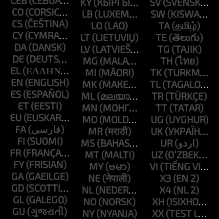
CEB
KY
SV
CO
LB
SW
CS
LO
TA
CY
LT
TE
DA
LV
TG
DE
MG
TH
EL
MI
TK
EN
MK
TL
ES
ML
TR
ET
MN
TT
EU
MO
UG
FA
MR
UK
FI
MS
UR
FR
MT
UZ
FY
MY
VI
GA
NE
X3
GD
NL
X4
GL
NO
XH
GU
NY
XX