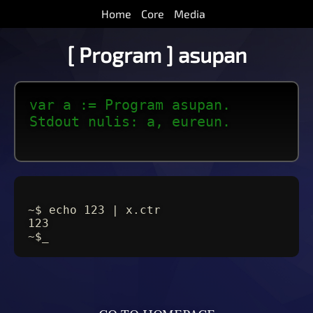
Home
Core
Media
[ Program ] asupan
var a := Program asupan.
Stdout nulis: a, eureun.
~$ echo 123 | x.ctr
123
~$_