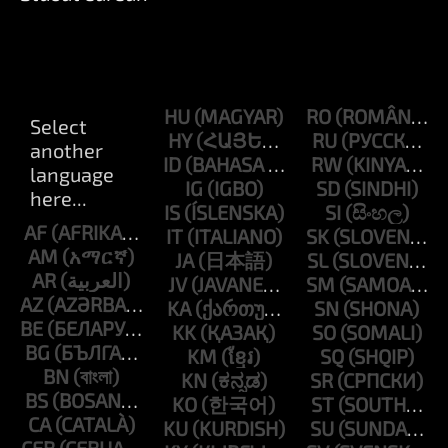
HU
RO
HY
RU
ID
RW
IG
SD
IS
SI
AF
IT
SK
AM
JA
SL
AR
JV
SM
AZ
KA
SN
BE
KK
SO
BG
KM
SQ
BN
KN
SR
BS
KO
ST
CA
KU
SU